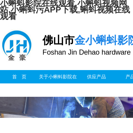
小蝌蚪影院在线观看,小蝌蚪视频网
站,小蝌蚪污APP下载,蝌蚪视频在线
观看
佛山市
金小蝌蚪影
Foshan Jin Dehao hardware 
首 页
关于小蝌蚪影院在
供应产品
产
线观看