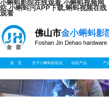
小蝌蚪影院在线观看,小蝌蚪视频网
站,小蝌蚪污APP下载,蝌蚪视频在线
观看
佛山市
金小蝌蚪影
Foshan Jin Dehao hardware 
首 页
关于小蝌蚪影院在
供应产品
产
线观看