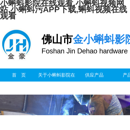
小蝌蚪影院在线观看,小蝌蚪视频网
站,小蝌蚪污APP下载,蝌蚪视频在线
观看
佛山市
金小蝌蚪影
Foshan Jin Dehao hardware 
首 页
关于小蝌蚪影院在
供应产品
产
线观看